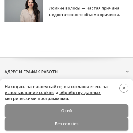
Ломкие волосы — частая причина
недостаточного объема прически.
АДРЕС И ГРАФИК РАБОТЫ
ДОПОЛНИТЕЛЬНО
Находясь на нашем сайте, вы соглашаетесь на
использование cookies
и
обработку данных
метрическими программами.
Окей
Медицинская помощь оказывается на основании
стандартов и клинических рекомендаций, опубликованных
Без cookies
на официальных ресурсах:
www.pravo.gov.ru
,
minzdrav.gov.ru
.
ЛУЧШИЕ ПРЕДЛОЖЕНИЯ!