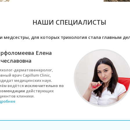
НАШИ СПЕЦИАЛИСТЫ
и медсестры, для которых трихология стала главным де
арфоломеева Елена
ячеславовна
ихолог-дерматовенеролог,
вный врач Capillum Clinic,
ндидат медицинских наук.
иём ведётся
исключительно по
комендации
действующих
циентов клиники.
дробнее