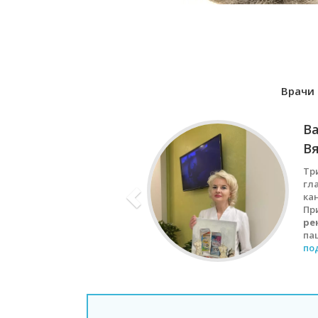
Врачи 
В
В
Тр
гла
ка
Пр
ре
па
по