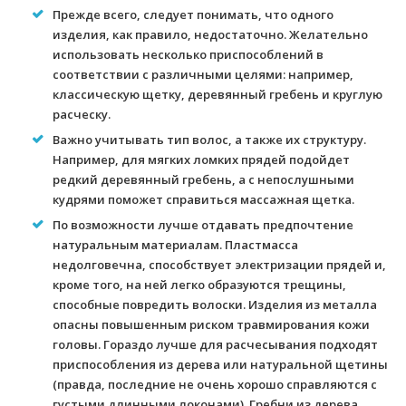
Прежде всего, следует понимать, что одного
изделия, как правило, недостаточно. Желательно
использовать несколько приспособлений в
соответствии с различными целями: например,
классическую щетку, деревянный гребень и круглую
расческу.
Важно учитывать тип волос, а также их структуру.
Например, для мягких ломких прядей подойдет
редкий деревянный гребень, а с непослушными
кудрями поможет справиться массажная щетка.
По возможности лучше отдавать предпочтение
натуральным материалам. Пластмасса
недолговечна, способствует электризации прядей и,
кроме того, на ней легко образуются трещины,
способные повредить волоски. Изделия из металла
опасны повышенным риском травмирования кожи
головы. Гораздо лучше для расчесывания подходят
приспособления из дерева или натуральной щетины
(правда, последние не очень хорошо справляются с
густыми длинными локонами). Гребни из дерева