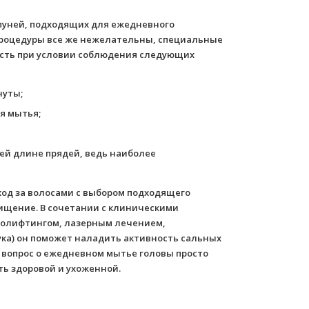
пуней, подходящих для ежедневного
 процедуры все же нежелательны, специальные
сть при условии соблюдения следующих
нуты;
я мытья;
ей длине прядей, ведь наиболее
од за волосами с выбором подходящего
ищение. В сочетании с клиническими
молифтингом, лазерным лечением,
ука) он поможет наладить активность сальных
а вопрос о ежедневном мытье головы просто
ть здоровой и ухоженной.