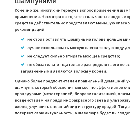
шампунями
Конечно же, многих интересует вопрос применения шам
применения. Несмотря на то, что столь частые водные
средства действительно представляют меньшую опасно
рекомендаций:
не стоит оставлять шампунь на голове дольше ми
лучше использовать мягкую слегка теплую воду дл
не следует сильно втирать моющее средство;
не обязательно тщательно распределять его по вс
загрязненными являются волосы у корней.
Однако более предпочтителен правильный домашний ух
шампуня, который обеспечит мягкое, но эффективное оч
процедурами (мезотерапией, биоревитализацией, плаз
воздействием на пряди инфракрасного света и ультразв
желез, улучшить внешний вид и структуру прядей. Тогд
потеряет свою актуальность, а шевелюра будет выгляде