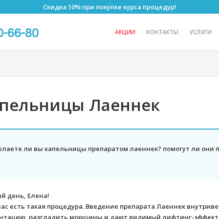
Скидка 10% при покупке курса процедур!
0-66-80
АКЦИИ
КОНТАКТЫ
УСЛУГИ
пельницы Лаеннек
елаете ли вы капельницы препаратом лаеннек? помогут ли они 
й день, Елена!
 нас есть такая процедура. Введение препарата Лаеннек внутрив
нтацию, разгладить морщины и дают видимый лифтинг-эффект.