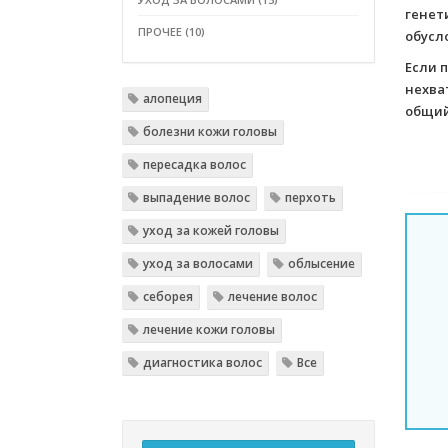
генет
ПРОЧЕЕ (10)
обусл
Если 
нехва
алопеция
общий
болезни кожи головы
пересадка волос
выпадение волос
перхоть
уход за кожей головы
уход за волосами
облысение
себорея
лечение волос
лечение кожи головы
диагностика волос
Все