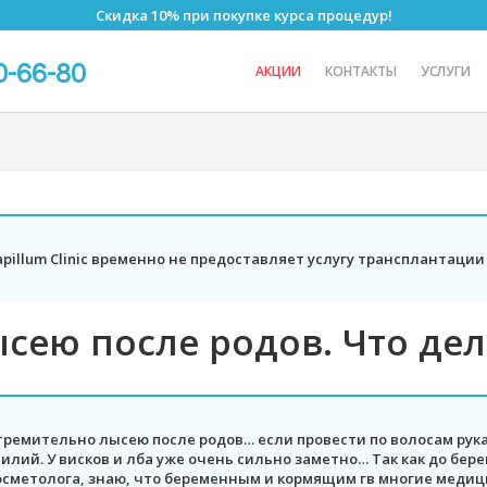
Скидка 10% при покупке курса процедур!
0-66-80
АКЦИИ
КОНТАКТЫ
УСЛУГИ
apillum Clinic временно не предоставляет услугу трансплантации
сею после родов. Что дел
тремительно лысею после родов… если провести по волосам рука
силий. У висков и лба уже очень сильно заметно… Так как до бе
осметолога, знаю, что беременным и кормящим гв многие медици