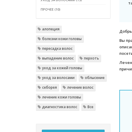
т
ПРОЧЕЕ (10)
алопеция
Добры
болезни кожи головы
Вы пр
описа
пересадка волос
посет
выпадение волос
перхоть
Лечен
уход за кожей головы
причи
уход за волосами
облысение
себорея
лечение волос
лечение кожи головы
диагностика волос
Все